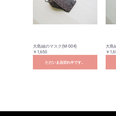
大島紬のマスク(M-004)
大島紬
￥1,650
￥1,6
ただいま品切れ中です。