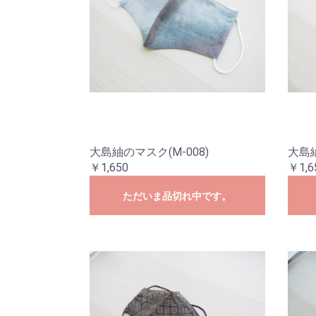
大島紬のマスク(M-008)
大島紬
￥1,650
￥1,6
ただいま品切れ中です。